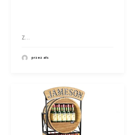
Z…
przez ats