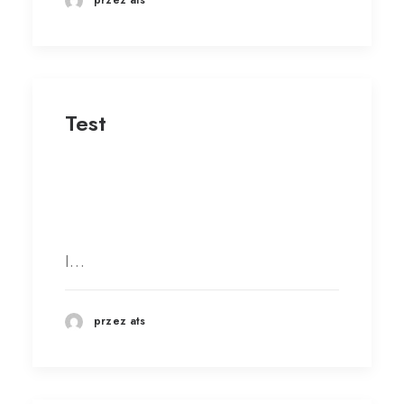
przez ats
Test
I…
przez ats