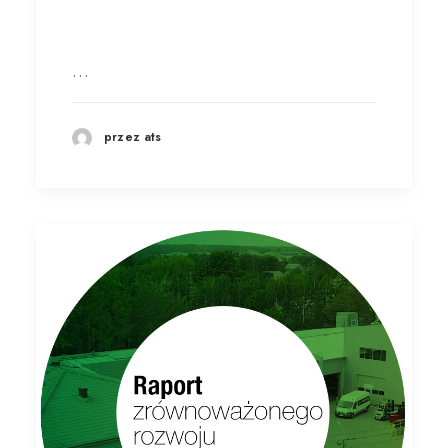
…
przez ats